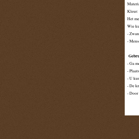
Materi
Kleur:
Het me
Wie ku
- Zwan
- Mens
Gebru
- Ga m
- Plaat
- U ku
- De kn
- Door
worden